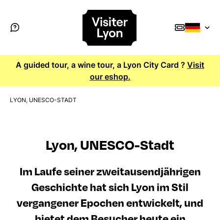
A guided tour, a wine tour, a Lyon City Card ?
Visit
our eshop.
LYON, UNESCO-STADT
Lyon, UNESCO-Stadt
Im Laufe seiner zweitausendjährigen
Geschichte hat sich Lyon im Stil
vergangener Epochen entwickelt, und
bietet dem Besucher heute ein