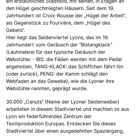
ein erstaunliches Stadtbild, mit seinen, in Etagen an
den Hügel geschmiegten Häusern. Seit dem 19.
Jahrhundert ist Croix-Rousse der „Hügel der Arbeit“,
als Gegenstück zu Fourvière, dem „Hügel des
Gebets“.
Hier liegt das Seidenviertel Lyons, das im 19.
Jahrhundert vom Geräusch der "Bistangklack"
(Lautmalerei für das typische Geräusch der
Webstühle: - BIS: die Fäden werden mit dem Pedal
angehoben, TANG-KLACK: das Schiffchen fährt hin
(oder zurück), PENG: der Kamm schlägt den
Webfaden an das Gewebe), wie die Lyoner ihre
Webstühle nannten, geprägt wurde.
30.000 „Canuts“ (Name der Lyoner Seidenweber)
arbeiteten in diesem Stadtviertel und machten so aus
Lyon ein federführendes Zentrum der
Textilproduktion Europas. Entdecken Sie dieses
Stadtviertel über einen ausgedehnten Spaziergang,